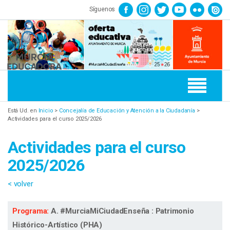
Síguenos
Está Ud. en
Inicio
>
Concejalía de Educación y Atención a la Ciudadanía
>
Actividades para el curso 2025/2026
Actividades para el curso
2025/2026
< volver
Programa:
A. #MurciaMiCiudadEnseña : Patrimonio
Histórico-Artístico (PHA)