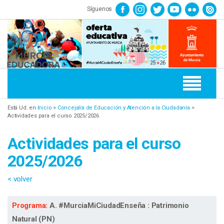
Síguenos
Está Ud. en
Inicio
>
Concejalía de Educación y Atención a la Ciudadanía
>
Actividades para el curso 2025/2026
Actividades para el curso
2025/2026
< volver
Programa:
A. #MurciaMiCiudadEnseña : Patrimonio
Natural (PN)